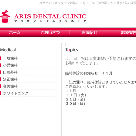
姫路市のイオンタウン姫路2Fにある、JR「姫路駅」から徒歩5分の
一般歯科
土、日、祝は大変混雑が予想されますの
お願いいたします。
小児歯科
口腔外科
臨時休診のお知らせ １１月
矯正歯科
下記の通り、臨時休診とさせていただきま
審美歯科
ご迷惑おかけいたします。
１１月
ホワイトニング
１１日（火）
２１日（金）
３０日（日）